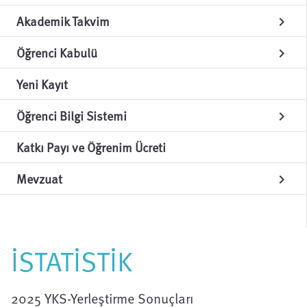
Akademik Takvim
chevron_right
Öğrenci Kabulü
chevron_right
Yeni Kayıt
Öğrenci Bilgi Sistemi
chevron_right
Katkı Payı ve Öğrenim Ücreti
Mevzuat
chevron_right
İSTATİSTİK
2025 YKS-Yerleştirme Sonuçları